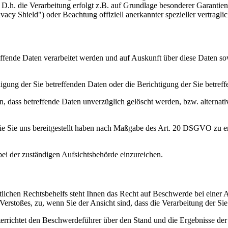
.h. die Verarbeitung erfolgt z.B. auf Grundlage besonderer Garantien, 
cy Shield") oder Beachtung offiziell anerkannter spezieller vertragli
reffende Daten verarbeitet werden und auf Auskunft über diese Daten s
gung der Sie betreffenden Daten oder die Berichtigung der Sie betreff
 dass betreffende Daten unverzüglich gelöscht werden, bzw. alterna
 die Sie uns bereitgestellt haben nach Maßgabe des Art. 20 DSGVO zu e
i der zuständigen Aufsichtsbehörde einzureichen.
lichen Rechtsbehelfs steht Ihnen das Recht auf Beschwerde bei einer A
n Verstoßes, zu, wenn Sie der Ansicht sind, dass die Verarbeitung de
errichtet den Beschwerdeführer über den Stand und die Ergebnisse der 