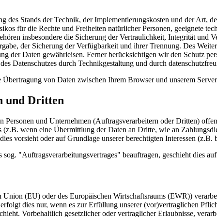
g des Stands der Technik, der Implementierungskosten und der Art, 
isikos für die Rechte und Freiheiten natürlicher Personen, geeignete 
ren insbesondere die Sicherung der Vertraulichkeit, Integrität und V
tergabe, der Sicherung der Verfügbarkeit und ihrer Trennung. Des Weit
g der Daten gewährleisen. Ferner berücksichtigen wir den Schutz pe
des Datenschutzes durch Technikgestaltung und durch datenschutzfreu
te Übertragung von Daten zwischen Ihrem Browser und unserem Server
 und Dritten
Personen und Unternehmen (Auftragsverarbeitern oder Dritten) offenbar
s (z.B. wenn eine Übermittlung der Daten an Dritte, wie an Zahlungsdie
ng dies vorsieht oder auf Grundlage unserer berechtigten Interessen (z.B
es sog. "Auftragsverarbeitungsvertrages" beauftragen, geschieht dies 
hen Union (EU) oder des Europäischen Wirtschaftsraums (EWR)) verarb
rfolgt dies nur, wenn es zur Erfüllung unserer (vor)vertraglichen Pflic
hieht. Vorbehaltlich gesetzlicher oder vertraglicher Erlaubnisse, verar