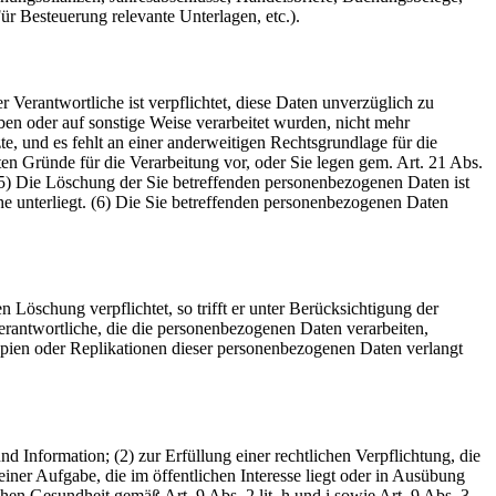
r Besteuerung relevante Unterlagen, etc.).
Verantwortliche ist verpflichtet, diese Daten unverzüglich zu
oben oder auf sonstige Weise verarbeitet wurden, nicht mehr
zte, und es fehlt an einer anderweitigen Rechtsgrundlage für die
en Gründe für die Verarbeitung vor, oder Sie legen gem. Art. 21 Abs.
5) Die Löschung der Sie betreffenden personenbezogenen Daten ist
he unterliegt. (6) Die Sie betreffenden personenbezogenen Daten
Löschung verpflichtet, so trifft er unter Berücksichtigung der
antwortliche, die die personenbezogenen Daten verarbeiten,
opien oder Replikationen dieser personenbezogenen Daten verlangt
d Information; (2) zur Erfüllung einer rechtlichen Verpflichtung, die
iner Aufgabe, die im öffentlichen Interesse liegt oder in Ausübung
chen Gesundheit gemäß Art. 9 Abs. 2 lit. h und i sowie Art. 9 Abs. 3