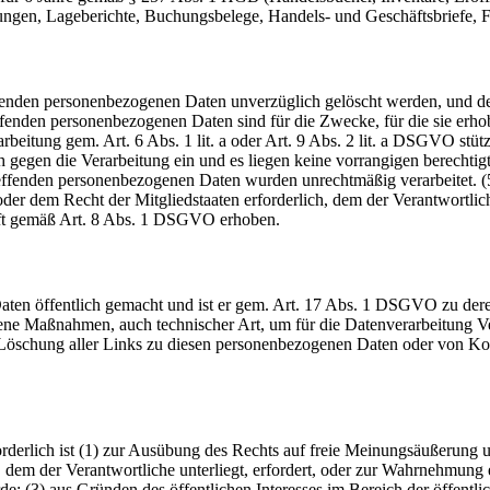
ngen, Lageberichte, Buchungsbelege, Handels- und Geschäftsbriefe, Fü
enden personenbezogenen Daten unverzüglich gelöscht werden, und der 
reffenden personenbezogenen Daten sind für die Zwecke, für die sie erh
arbeitung gem. Art. 6 Abs. 1 lit. a oder Art. 9 Abs. 2 lit. a DSGVO stüt
egen die Verarbeitung ein und es liegen keine vorrangigen berechtigt
ffenden personenbezogenen Daten wurden unrechtmäßig verarbeitet. (
oder dem Recht der Mitgliedstaaten erforderlich, dem der Verantwortlic
aft gemäß Art. 8 Abs. 1 DSGVO erhoben.
ten öffentlich gemacht und ist er gem. Art. 17 Abs. 1 DSGVO zu deren 
e Maßnahmen, auch technischer Art, um für die Datenverarbeitung Ver
ie Löschung aller Links zu diesen personenbezogenen Daten oder von K
rderlich ist (1) zur Ausübung des Rechts auf freie Meinungsäußerung un
 dem der Verantwortliche unterliegt, erfordert, oder zur Wahrnehmung e
e; (3) aus Gründen des öffentlichen Interesses im Bereich der öffentli