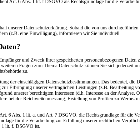
dient Art. 6 Abs. 1 lit. f DSGVO als Rechtsgrundlage für die Verarbeitu
Inhalt unserer Datenschutzerklärung. Sobald die von uns durchgeführten
rn (z.B. eine Einwilligung), informieren wir Sie individuell.
Daten?
, Empfänger und Zweck Ihrer gespeicherten personenbezogenen Daten zu
u weiteren Fragen zum Thema Datenschutz können Sie sich jederzeit u
htsbehörde zu.
tung der einschlägigen Datenschutzbestimmungen. Das bedeutet, die Da
g zur Erbringung unserer vertraglichen Leistungen (z.B. Bearbeitung vo
ufgrund unserer berechtigten Interessen (d.h. Interesse an der Analyse,
ndere bei der Reichweitenmessung, Erstellung von Profilen zu Werbe-
Art. 6 Abs. 1 lit. a. und Art. 7 DSGVO, die Rechtsgrundlage für die 
dlage für die Verarbeitung zur Erfüllung unserer rechtlichen Verpflic
 1 lit. f. DSGVO ist.